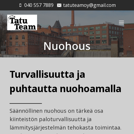
Siirry
040 557 7889
tatuteamoy@gmail.com
sisältöön
Nuohous
Turvallisuutta ja
puhtautta nuohoamalla
Säännöllinen nuohous on tärkeä osa
kiinteistön paloturvallisuutta ja
lämmitysjärjestelmän tehokasta toimintaa.